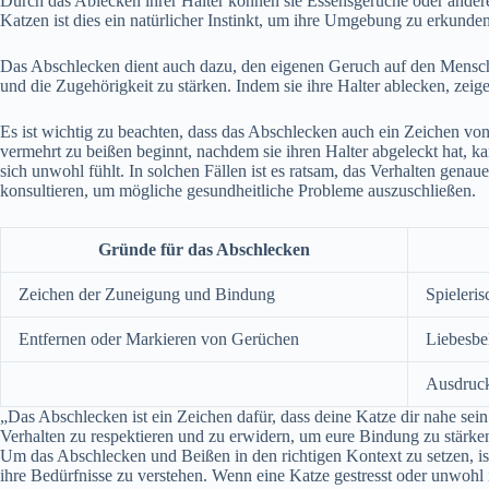
Durch das Ablecken ihrer Halter können sie Essensgerüche oder ande
Katzen ist dies ein natürlicher Instinkt, um ihre Umgebung zu erkund
Das Abschlecken dient auch dazu, den eigenen Geruch auf den Mensc
und die Zugehörigkeit zu stärken. Indem sie ihre Halter ablecken, zei
Es ist wichtig zu beachten, dass das Abschlecken auch ein Zeichen vo
vermehrt zu beißen beginnt, nachdem sie ihren Halter abgeleckt hat, kan
sich unwohl fühlt. In solchen Fällen ist es ratsam, das Verhalten gena
konsultieren, um mögliche gesundheitliche Probleme auszuschließen.
Gründe für das Abschlecken
Zeichen der Zuneigung und Bindung
Spieleri
Entfernen oder Markieren von Gerüchen
Liebesb
Ausdruc
„Das Abschlecken ist ein Zeichen dafür, dass deine Katze dir nahe sei
Verhalten zu respektieren und zu erwidern, um eure Bindung zu stärke
Um das Abschlecken und Beißen in den richtigen Kontext zu setzen, is
ihre Bedürfnisse zu verstehen. Wenn eine Katze gestresst oder unwohl is