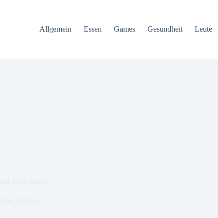
Allgemein
Essen
Games
Gesundheit
Leute
und beißt dann?
atur
,
Zuhause