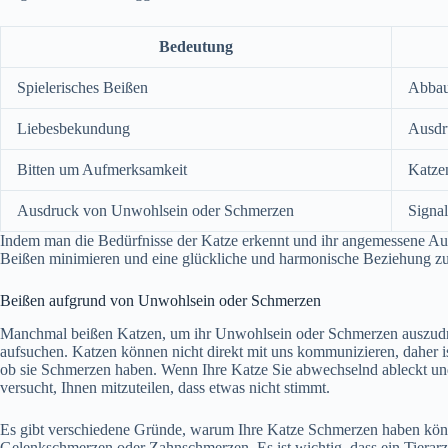
Bedeutung
Spielerisches Beißen
Abbau
Liebesbekundung
Ausdr
Bitten um Aufmerksamkeit
Katzen
Ausdruck von Unwohlsein oder Schmerzen
Signa
Indem man die Bedürfnisse der Katze erkennt und ihr angemessene Au
Beißen minimieren und eine glückliche und harmonische Beziehung zu 
Beißen aufgrund von Unwohlsein oder Schmerzen
Manchmal beißen Katzen, um ihr Unwohlsein oder Schmerzen auszudrück
aufsuchen. Katzen können nicht direkt mit uns kommunizieren, daher is
ob sie Schmerzen haben. Wenn Ihre Katze Sie abwechselnd ableckt und 
versucht, Ihnen mitzuteilen, dass etwas nicht stimmt.
Es gibt verschiedene Gründe, warum Ihre Katze Schmerzen haben könnte
Gelenkschmerzen oder Zahnschmerzen. Es ist wichtig, dass ein Tierarz