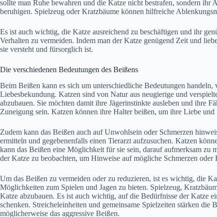
sollte man Ruhe bewahren und die Katze nicht bestrafen, sondern ihr A
beruhigen. Spielzeug oder Kratzbäume können hilfreiche Ablenkungsm
Es ist auch wichtig, die Katze ausreichend zu beschäftigen und ihr g
Verhalten zu vermeiden. Indem man der Katze genügend Zeit und liebev
sie versteht und fürsorglich ist.
Die verschiedenen Bedeutungen des Beißens
Beim Beißen kann es sich um unterschiedliche Bedeutungen handeln, vo
Liebesbekundung. Katzen sind von Natur aus neugierige und verspielte
abzubauen. Sie möchten damit ihre Jägerinstinkte ausleben und ihre Fä
Zuneigung sein. Katzen können ihre Halter beißen, um ihre Liebe und
Zudem kann das Beißen auch auf Unwohlsein oder Schmerzen hinweisen.
ermitteln und gegebenenfalls einen Tierarzt aufzusuchen. Katzen könne
kann das Beißen eine Möglichkeit für sie sein, darauf aufmerksam zu m
der Katze zu beobachten, um Hinweise auf mögliche Schmerzen oder 
Um das Beißen zu vermeiden oder zu reduzieren, ist es wichtig, die K
Möglichkeiten zum Spielen und Jagen zu bieten. Spielzeug, Kratzbäume
Katze abzubauen. Es ist auch wichtig, auf die Bedürfnisse der Katze
schenken. Streicheleinheiten und gemeinsame Spielzeiten stärken die 
möglicherweise das aggressive Beißen.