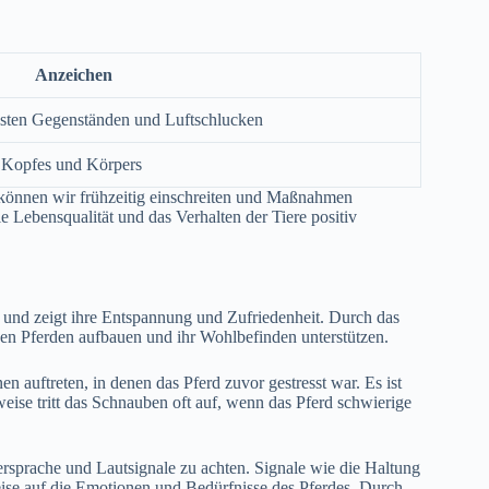
Anzeichen
esten Gegenständen und Luftschlucken
 Kopfes und Körpers
, können wir frühzeitig einschreiten und Maßnahmen
e Lebensqualität und das Verhalten der Tiere positiv
 und zeigt ihre Entspannung und Zufriedenheit. Durch das
den Pferden aufbauen und ihr Wohlbefinden unterstützen.
 auftreten, in denen das Pferd zuvor gestresst war. Es ist
sweise tritt das Schnauben oft auf, wenn das Pferd schwierige
persprache und Lautsignale zu achten. Signale wie die Haltung
e auf die Emotionen und Bedürfnisse des Pferdes. Durch