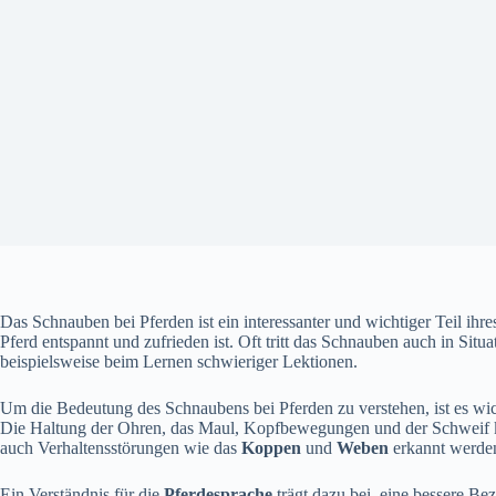
Das Schnauben bei Pferden ist ein interessanter und wichtiger Teil ihr
Pferd entspannt und zufrieden ist. Oft tritt das Schnauben auch in Situa
beispielsweise beim Lernen schwieriger Lektionen.
Um die Bedeutung des Schnaubens bei Pferden zu verstehen, ist es wich
Die Haltung der Ohren, das Maul, Kopfbewegungen und der Schweif 
auch Verhaltensstörungen wie das
Koppen
und
Weben
erkannt werde
Ein Verständnis für die
Pferdesprache
trägt dazu bei, eine bessere B