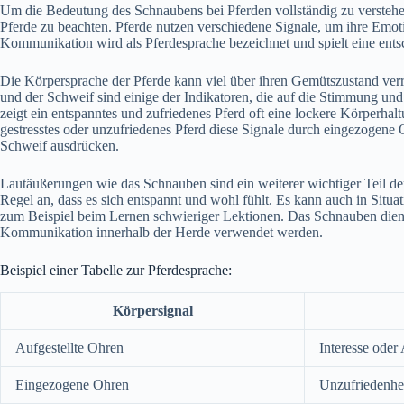
Um die Bedeutung des Schnaubens bei Pferden vollständig zu verstehen,
Pferde zu beachten. Pferde nutzen verschiedene Signale, um ihre Em
Kommunikation wird als Pferdesprache bezeichnet und spielt eine ent
Die Körpersprache der Pferde kann viel über ihren Gemütszustand ve
und der Schweif sind einige der Indikatoren, die auf die Stimmung un
zeigt ein entspanntes und zufriedenes Pferd oft eine lockere Körperhal
gestresstes oder unzufriedenes Pferd diese Signale durch eingezogene
Schweif ausdrücken.
Lautäußerungen wie das Schnauben sind ein weiterer wichtiger Teil der
Regel an, dass es sich entspannt und wohl fühlt. Es kann auch in Situat
zum Beispiel beim Lernen schwieriger Lektionen. Das Schnauben dient
Kommunikation innerhalb der Herde verwendet werden.
Beispiel einer Tabelle zur Pferdesprache:
Körpersignal
Aufgestellte Ohren
Interesse ode
Eingezogene Ohren
Unzufriedenhe