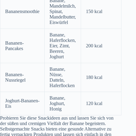
Banane,
Mandelmilch,
Bananensmoothie
Spinat,
150 kcal
Mandelbutter,
Eiswürfel
Banane,
Haferflocken,
Bananen-
Eier, Zimt,
200 kcal
Pancakes
Beeren,
Joghurt
Banane,
Bananen-
Nüsse,
180 kcal
Nussriegel
Datteln,
Haferflocken
Banane,
Joghurt-Bananen-
Joghurt,
120 kcal
Eis
Honig
Probieren Sie diese Snackideen aus und lassen Sie sich von
der süßen und cremigen Vielfalt der Banane begeistern.
Selbstgemachte Snacks bieten eine gesunde Alternative zu
fertig verpackten Produkten und lassen sich einfach in den