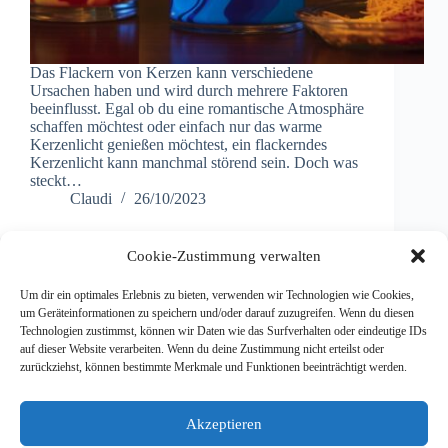
Das Flackern von Kerzen kann verschiedene
Ursachen haben und wird durch mehrere Faktoren
beeinflusst. Egal ob du eine romantische Atmosphäre
schaffen möchtest oder einfach nur das warme
Kerzenlicht genießen möchtest, ein flackerndes
Kerzenlicht kann manchmal störend sein. Doch was
steckt…
Claudi
26/10/2023
Cookie-Zustimmung verwalten
Um dir ein optimales Erlebnis zu bieten, verwenden wir Technologien wie Cookies,
um Geräteinformationen zu speichern und/oder darauf zuzugreifen. Wenn du diesen
ZURÜCK
NÄCHSTE
Technologien zustimmst, können wir Daten wie das Surfverhalten oder eindeutige IDs
auf dieser Website verarbeiten. Wenn du deine Zustimmung nicht erteilst oder
zurückziehst, können bestimmte Merkmale und Funktionen beeinträchtigt werden.
Weitere News-Sites
Akzeptieren
Internet-Zeitung.net
Weblist.cc