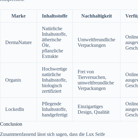
Marke
Inhaltsstoffe
Nachhaltigkeit
Verfü
Natürliche
Inhaltsstoffe,
Online
ätherische
Umweltfreundliche
DermaNature
ausge
Öle,
Verpackungen
Gesch
pflanzliche
Extrakte
Hochwertige
Frei von
natürliche
Online
Tierversuchen,
Organix
Inhaltsstoffe,
ausge
umweltfreundliche
biologisch
Gesch
Verpackungen
zertifiziert
Pflegende
Online
Einzigartiges
LockedIn
Inhaltsstoffe,
ausge
Design, Qualität
handgefertigt
Gesch
Conclusion
Zusammenfassend lässt sich sagen, dass die Lux Seife