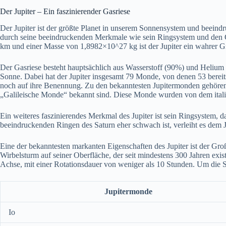
Der Jupiter – Ein faszinierender Gasriese
Der Jupiter ist der größte Planet in unserem Sonnensystem und beeind
durch seine beeindruckenden Merkmale wie sein Ringsystem und den
km und einer Masse von 1,8982×10^27 kg ist der Jupiter ein wahrer G
Der Gasriese besteht hauptsächlich aus Wasserstoff (90%) und Helium
Sonne. Dabei hat der Jupiter insgesamt 79 Monde, von denen 53 berei
noch auf ihre Benennung. Zu den bekanntesten Jupitermonden gehören 
„Galileische Monde“ bekannt sind. Diese Monde wurden von dem italie
Ein weiteres faszinierendes Merkmal des Jupiter ist sein Ringsystem, d
beeindruckenden Ringen des Saturn eher schwach ist, verleiht es dem 
Eine der bekanntesten markanten Eigenschaften des Jupiter ist der Gro
Wirbelsturm auf seiner Oberfläche, der seit mindestens 300 Jahren exist
Achse, mit einer Rotationsdauer von weniger als 10 Stunden. Um die S
Jupitermonde
Io