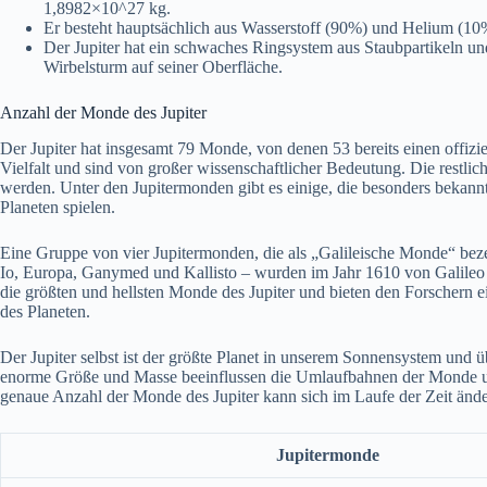
1,8982×10^27 kg.
Er besteht hauptsächlich aus Wasserstoff (90%) und Helium (10
Der Jupiter hat ein schwaches Ringsystem aus Staubpartikeln u
Wirbelsturm auf seiner Oberfläche.
Anzahl der Monde des Jupiter
Der Jupiter hat insgesamt 79 Monde, von denen 53 bereits einen offiz
Vielfalt und sind von großer wissenschaftlicher Bedeutung. Die restli
werden. Unter den Jupitermonden gibt es einige, die besonders bekannt
Planeten spielen.
Eine Gruppe von vier Jupitermonden, die als „Galileische Monde“ bez
Io, Europa, Ganymed und Kallisto – wurden im Jahr 1610 von Galileo G
die größten und hellsten Monde des Jupiter und bieten den Forschern 
des Planeten.
Der Jupiter selbst ist der größte Planet in unserem Sonnensystem und 
enorme Größe und Masse beeinflussen die Umlaufbahnen der Monde u
genaue Anzahl der Monde des Jupiter kann sich im Laufe der Zeit än
Jupitermonde