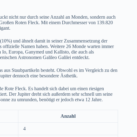
ruckt nicht nur durch seine Anzahl an Monden, sondern auch
 Großen Roten Fleck. Mit einem Durchmesser von 139.820
igant.
 (10%) und ähnelt damit in seiner Zusammensetzung der
ts offizielle Namen haben. Weitere 26 Monde warten immer
Io, Europa, Ganymed und Kallisto, die auch als
nischen Astronomen Galileo Galilei entdeckt.
as aus Staubpartikeln besteht. Obwohl es im Vergleich zu den
Jupiter dennoch eine besondere Ästhetik.
ße Rote Fleck. Es handelt sich dabei um einen riesigen
iert. Der Jupiter dreht sich außerdem sehr schnell um seine
onne zu umrunden, benötigt er jedoch etwa 12 Jahre.
Anzahl
4