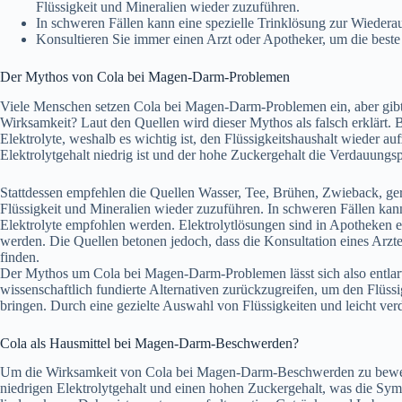
Flüssigkeit und Mineralien wieder zuzuführen.
In schweren Fällen kann eine spezielle Trinklösung zur Wiedera
Konsultieren Sie immer einen Arzt oder Apotheker, um die bes
Der Mythos von Cola bei Magen-Darm-Problemen
Viele Menschen setzen Cola bei Magen-Darm-Problemen ein, aber gibt e
Wirksamkeit? Laut den Quellen wird dieser Mythos als falsch erklärt. B
Elektrolyte, weshalb es wichtig ist, den Flüssigkeitshaushalt wieder auf
Elektrolytgehalt niedrig ist und der hohe Zuckergehalt die Verdauungs
Stattdessen empfehlen die Quellen Wasser, Tee, Brühen, Zwieback, ger
Flüssigkeit und Mineralien wieder zuzuführen. In schweren Fällen kann
Elektrolyte empfohlen werden. Elektrolytlösungen sind in Apotheken er
werden. Die Quellen betonen jedoch, dass die Konsultation eines Arzt
finden.
Der Mythos um Cola bei Magen-Darm-Problemen lässt sich also entlarven.
wissenschaftlich fundierte Alternativen zurückzugreifen, um den Flüss
bringen. Durch eine gezielte Auswahl von Flüssigkeiten und leicht ve
Cola als Hausmittel bei Magen-Darm-Beschwerden?
Um die Wirksamkeit von Cola bei Magen-Darm-Beschwerden zu bewerten
niedrigen Elektrolytgehalt und einen hohen Zuckergehalt, was die S