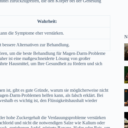
smittel zurückzugreifen, die den Körper bei der Genesung
Wahrheit:
kann die Symptome eher verstärken.
N
t bessere Alternativen zur Behandlung.
 hören, um die beste Behandlung für Magen-Darm-Probleme
aher ist eine maßgeschneiderte Lösung von großer
hrte Hausmittel, um Ihre Gesundheit zu fördern und sich
 ist, gibt es gute Gründe, warum sie möglicherweise nicht
agen-Darm-Problemen helfen kann, als falsch erklärt. Bei
weshalb es wichtig ist, den Flüssigkeitshaushalt wieder
nd der hohe Zuckergehalt die Verdauungsprobleme verstärken
umchlorid und nicht die notwendigen Salze wie Kalium oder
back, geriebenen Apfel, pürierte Banane, Hafer oder Reis, um