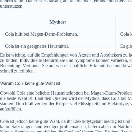
lindern kann. Daher ist es ratsam, auf alternative Getränke und Leben
unterstützen.
Mythos:
Cola hilft bei Magen-Darm-Problemen.
Cola 
Cola ist ein geeignetes Hausmittel.
Es gib
Es ist wichtig, auf die Empfehlungen von Ärzten und Apothekern zu
zu finden. Individuelle Bedürfnisse und Symptome können variieren, d
Bedeutung. Vertrauen Sie auf wissenschaftliche Erkenntnisse und bewä
schnell zu erholen.
Warum Cola keine gute Wahl ist
Obwohl Cola eine beliebte Hausmitteloption bei Magen-Darm-Problemen
die beste Wahl ist. Laut den Quellen wird der Mythos, dass Cola bei M
starkem Durchfall verliert der Körper viel Flüssigkeit und Elektrolyte, 
aufzufüllen.
Cola ist jedoch keine gute Wahl, da ihr Elektrolytgehalt niedrig ist u
kann. Salzstangen sind weniger problematisch, liefern aber nur Natri
Nitrate. Stattdessen empfehlen die Quellen Wasser, Tee, Brühen, Zwie