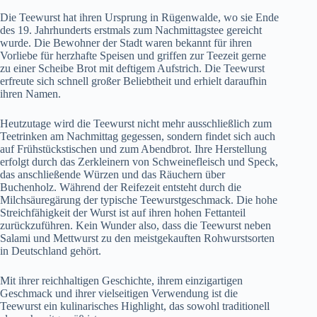
Die Teewurst hat ihren Ursprung in Rügenwalde, wo sie Ende
des 19. Jahrhunderts erstmals zum Nachmittagstee gereicht
wurde. Die Bewohner der Stadt waren bekannt für ihren
Vorliebe für herzhafte Speisen und griffen zur Teezeit gerne
zu einer Scheibe Brot mit deftigem Aufstrich. Die Teewurst
erfreute sich schnell großer Beliebtheit und erhielt daraufhin
ihren Namen.
Heutzutage wird die Teewurst nicht mehr ausschließlich zum
Teetrinken am Nachmittag gegessen, sondern findet sich auch
auf Frühstückstischen und zum Abendbrot. Ihre Herstellung
erfolgt durch das Zerkleinern von Schweinefleisch und Speck,
das anschließende Würzen und das Räuchern über
Buchenholz. Während der Reifezeit entsteht durch die
Milchsäuregärung der typische Teewurstgeschmack. Die hohe
Streichfähigkeit der Wurst ist auf ihren hohen Fettanteil
zurückzuführen. Kein Wunder also, dass die Teewurst neben
Salami und Mettwurst zu den meistgekauften Rohwurstsorten
in Deutschland gehört.
Mit ihrer reichhaltigen Geschichte, ihrem einzigartigen
Geschmack und ihrer vielseitigen Verwendung ist die
Teewurst ein kulinarisches Highlight, das sowohl traditionell